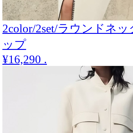
2color/2set/ラウ
ップ
¥16,290
.