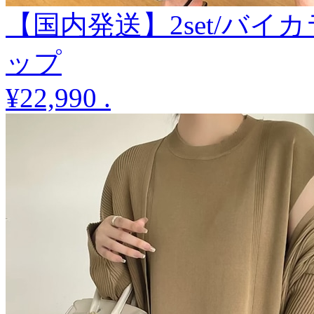
【国内発送】2set/バ
ップ
¥22,990
.