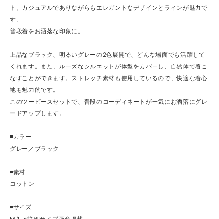
ト。カジュアルでありながらもエレガントなデザインとラインが魅力で
す。
普段着をお洒落な印象に。
上品なブラック、明るいグレーの2色展開で、どんな場面でも活躍して
くれます。また、ルーズなシルエットが体型をカバーし、自然体で着こ
なすことができます。ストレッチ素材も使用しているので、快適な着心
地も魅力的です。
このツーピースセットで、普段のコーディネートが一気にお洒落にグレ
ードアップします。
◾️カラー
グレー／ブラック
◾️素材
コットン
◾️サイズ
M/L ※詳細サイズ画像掲載