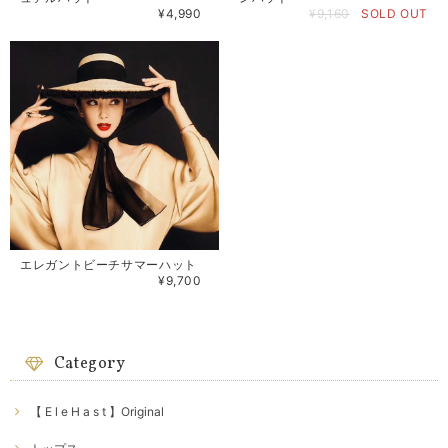
¥4,990
¥9,160
SOLD OUT
エレガントビーチサマーハット
¥9,700
Category
【 E l e H a s t 】Original