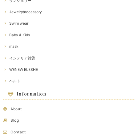
ランジェリー
Jewelry/accessory
Swim wear
Baby & Kids
mask
インテリア雑貨
WENEW ELESHE
ベルト
Information
About
Blog
Contact