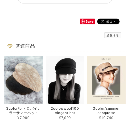
Save
通報する
関連商品
3color/レトロバイカ
2color/wool100
3color/summer
ラーサマーハット
elegant hat
casquette
¥7,990
¥7,990
¥10,740