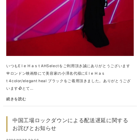
いつもE l e H a s t AHSelectをご利用頂き誠にありがとうございます
🌹ロンドン映画祭にて美容家の小澤名代様にE l e H a s
t 4color/elegant heal ブラックをご着用頂きました。ありがとうござ
います🥀とて...
続きを読む
中国工場ロックダウンによる配送遅延に関する
お詫びとお知らせ