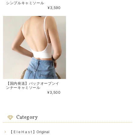
シンプルキャミソール
¥3,590
【国内発送】バックオープンイ
ンナーキャミソール
¥3,500
Category
【 E l e H a s t 】Original