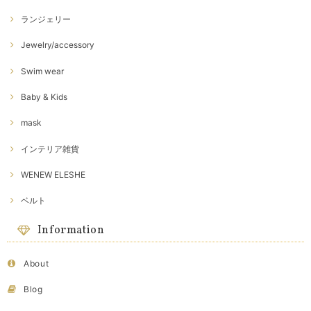
ランジェリー
Jewelry/accessory
Swim wear
Baby & Kids
mask
インテリア雑貨
WENEW ELESHE
ベルト
Information
About
Blog