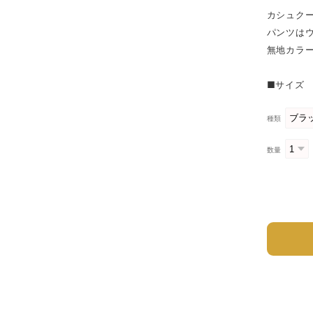
カシュク
パンツは
無地カラ
■サイズ
種類
数量