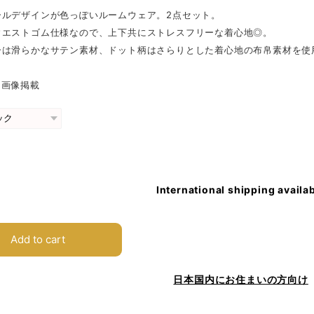
ールデザインが色っぽいルームウェア。2点セット。
ウエストゴム仕様なので、上下共にストレスフリーな着心地◎。
ーは滑らかなサテン素材、ドット柄はさらりとした着心地の布帛素材を使
 画像掲載
International shipping availa
Add to cart
日本国内にお住まいの方向け