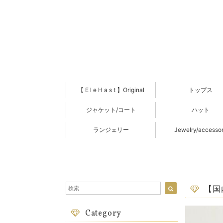
【 E l e H a s t 】Original
トップス
ジャケット/コート
ハット
ランジェリー
Jewelry/accesso
【国
Category