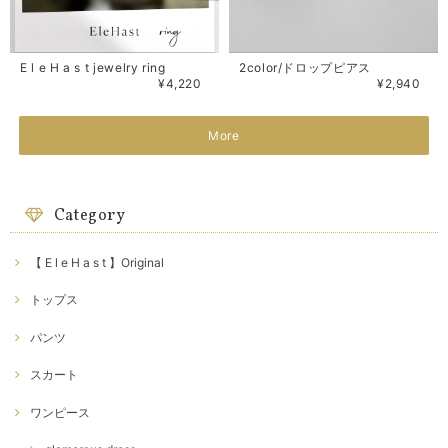
E l e H a s t jewelry ring
2color/ドロップピアス
¥4,220
¥2,940
More
Category
【 E l e H a s t 】Original
トップス
パンツ
スカート
ワンピース