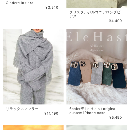
Cinderella tiara
¥3,940
クリスタルジルコニアロングピ
アス
¥4,490
リラックスマフラー
6color/E l e H a s t original
custom iPhone case
¥11,490
¥5,490