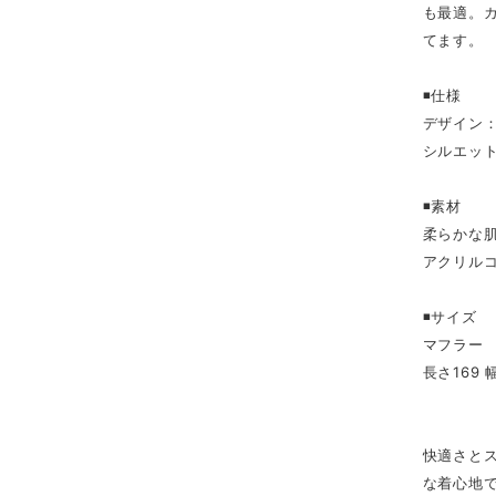
も最適。
てます。
◾️仕様
デザイン
シルエッ
◾️素材
柔らかな
アクリル
◾️サイズ
マフラー
長さ169 
快適さと
な着心地