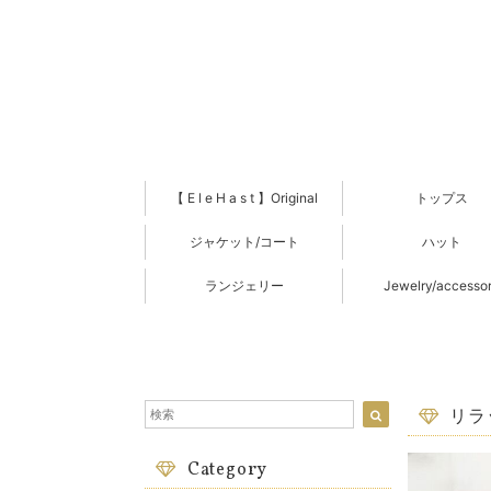
【 E l e H a s t 】Original
トップス
ジャケット/コート
ハット
ランジェリー
Jewelry/accesso
リラ
Category