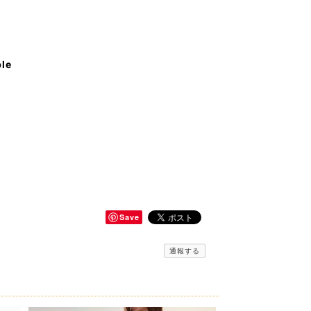
ble
Save
通報する