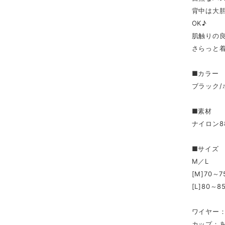
背中は大
OK♪
肌触りの
さらっと
■カラー
ブラック/
■素材
ナイロン8
■サイズ
M／L
[M]70～
[L]80～
ワイヤー
カップ：