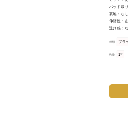
パッド取
裏地：な
伸縮性：
透け感：
種類
数量