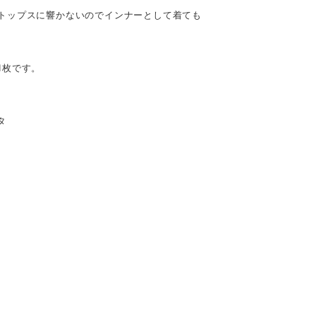
トップスに響かないのでインナーとして着ても
1枚です。
タ