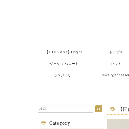
【 E l e H a s t 】Original
トップス
ジャケット/コート
ハット
ランジェリー
Jewelry/accesso
【国
Category