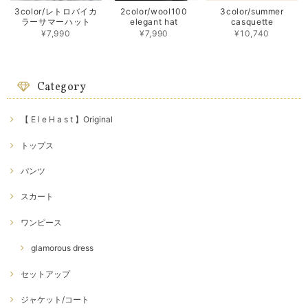
3color/レトロバイカ
2color/wool100
3color/summer
ラーサマーハット
elegant hat
casquette
¥7,990
¥7,990
¥10,740
Category
【 E l e H a s t 】Original
トップス
パンツ
スカート
ワンピース
glamorous dress
セットアップ
ジャケット/コート