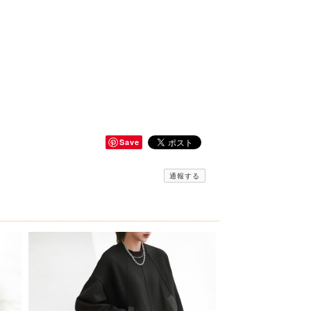
Save
通報する