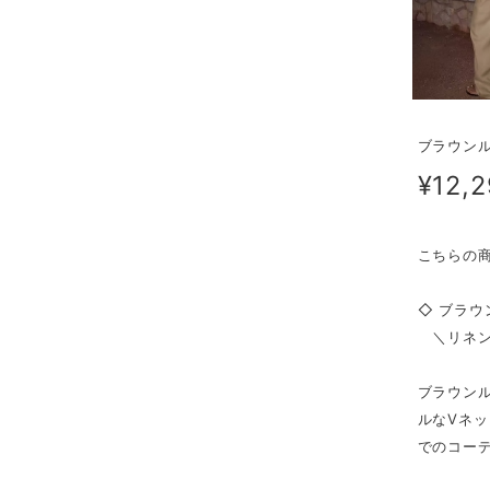
ブラウン
¥12,
こちらの
◇ ブラウ
＼リネン
ブラウン
ルなVネ
でのコー