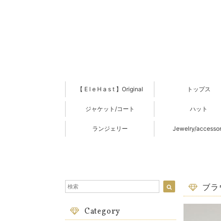
【 E l e H a s t 】Original
トップス
ジャケット/コート
ハット
ランジェリー
Jewelry/accesso
ブラ
Category