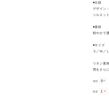
◾️仕様
デザイン
シルエッ
◾️素材
軽やかで
◾️サイズ
Ｓ／Ｍ／
リネン素
間をさら
種類
数量