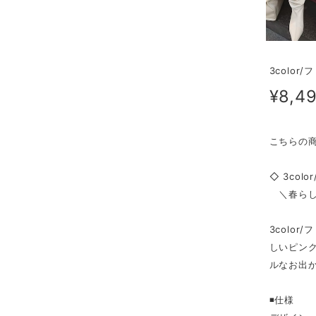
3colo
¥8,4
こちらの
◇ 3col
＼春らし
3colo
しいピン
ルなお出
◾️仕様