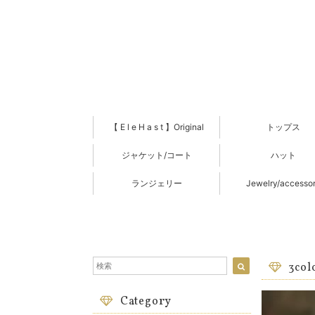
【 E l e H a s t 】Original
トップス
ジャケット/コート
ハット
ランジェリー
Jewelry/accesso
3c
Category