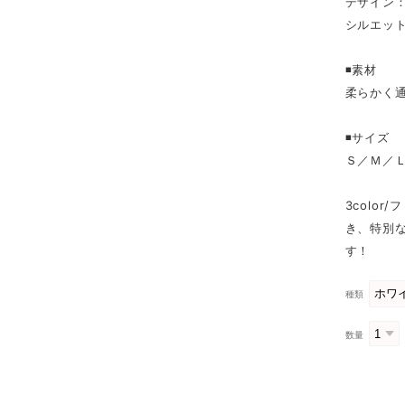
デザイン
シルエッ
◾️素材
柔らかく
◾️サイズ
Ｓ／Ｍ／
3colo
き、特別
す！
種類
数量