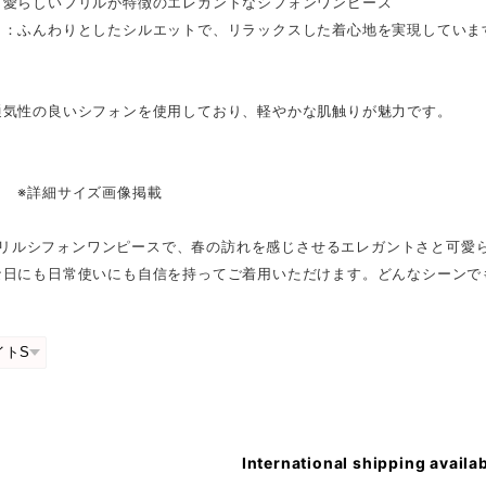
：愛らしいフリルが特徴のエレガントなシフォンワンピース
ト：ふんわりとしたシルエットで、リラックスした着心地を実現していま
通気性の良いシフォンを使用しており、軽やかな肌触りが魅力です。
Ｌ ※詳細サイズ画像掲載
r/フリルシフォンワンピースで、春の訪れを感じさせるエレガントさと可
な日にも日常使いにも自信を持ってご着用いただけます。どんなシーンで
International shipping availa