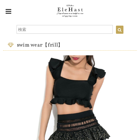
swim wear【frill】