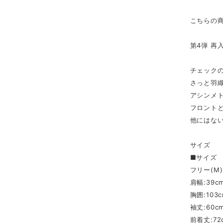
こちらの
第4弾 再
チェック
さっと羽
アシンメ
フロント
他にはない
サイズ
■サイズ
フリー(M)
肩幅:39c
胸囲:103
袖丈:60c
前着丈:72