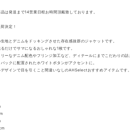
商品は発送まで14営業日程お時間頂戴致しております。
入荷決定！
の生地とデニムをドッキングさせた存在感抜群のジャケットです。
織るだけでサマになるおしゃれな1枚です。
トリーなデニム配色やフリンジ加工など、ディテールにまでこだわりの詰
とバックに配置されたホワイトボタンがアクセントに。
デザインで目を引くこと間違いなしのAHSelectおすすめアイテムです
m
cm
m
cm