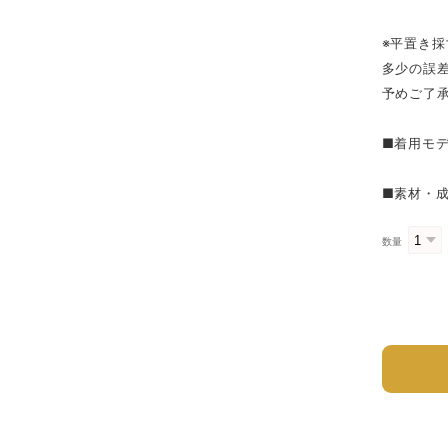
※平置き採
多少の誤
予めご了
■着用モデル
■素材・成
数量