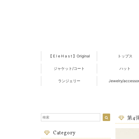
【 E l e H a s t 】Original
トップス
ジャケット/コート
ハット
ランジェリー
Jewelry/accesso
第4
Category