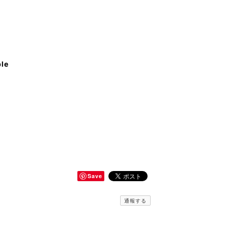
ble
Save
通報する