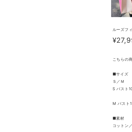
ルーズフ
¥27,
こちらの
■サイズ
Ｓ／Ｍ
S バスト1
M バスト1
■素材
コットン