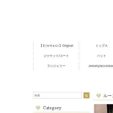
【 E l e H a s t 】Original
トップス
ジャケット/コート
ハット
ランジェリー
Jewelry/accesso
ルー
Category