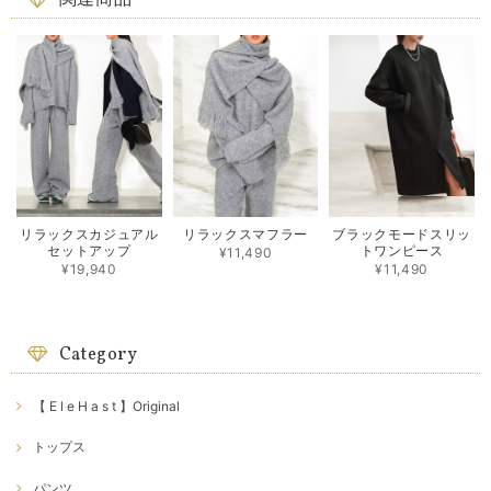
関連商品
リラックスカジュアル
リラックスマフラー
ブラックモードスリッ
セットアップ
トワンピース
¥11,490
¥19,940
¥11,490
Category
【 E l e H a s t 】Original
トップス
パンツ