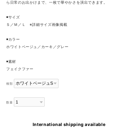
ら日常のお出かけまで、一枚で華やかさを演出できます。
◾️サイズ
Ｓ／Ｍ／Ｌ ※詳細サイズ画像掲載
◾️カラー
ホワイトベージュ／カーキ／グレー
◾️素材
フェイクファー
種類
数量
International shipping available