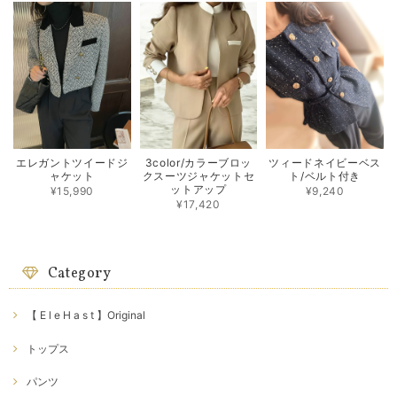
エレガントツイードジ
3color/カラーブロッ
ツィードネイビーベス
ャケット
クスーツジャケットセ
ト/ベルト付き
ットアップ
¥15,990
¥9,240
¥17,420
Category
【 E l e H a s t 】Original
トップス
パンツ