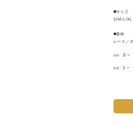
◼️サイズ
S/M/L/
◼️素材
レース／
種類
数量