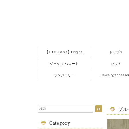
【 E l e H a s t 】Original
トップス
ジャケット/コート
ハット
ランジェリー
Jewelry/accesso
ブル
Category