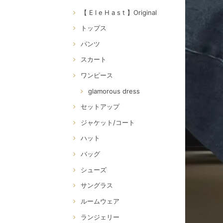
【 E l e H a s t 】Original
トップス
パンツ
スカート
ワンピース
glamorous dress
セットアップ
ジャケット/コート
ハット
バッグ
シューズ
サングラス
ルームウェア
ランジェリー