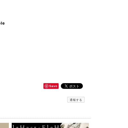
ble
Save
通報する