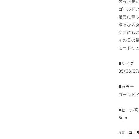
尖った先
ゴールド
足元に華
様々なス
使いにも
その日の
モードミ
◼️サイズ
35/36/
◼️カラー
ゴールド
◼️ヒール
5cm
種類