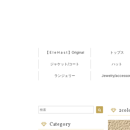
【 E l e H a s t 】Original
トップス
ジャケット/コート
ハット
ランジェリー
Jewelry/accesso
2c
Category