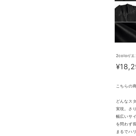
2color
¥18,
こちらの
どんなス
実現。さ
幅広いサ
を問わず
まるでハ