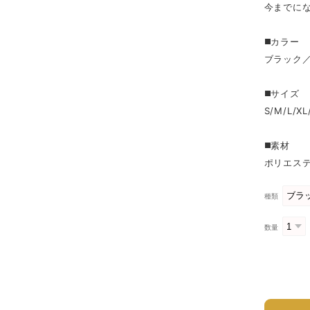
今までに
◼️カラー
ブラック
◼️サイズ
S/M/L/
◼️素材
ポリエス
種類
数量