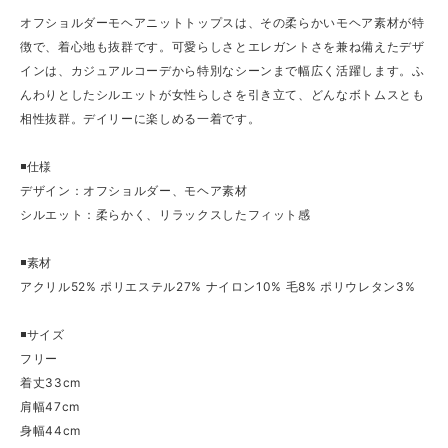
オフショルダーモヘアニットトップスは、その柔らかいモヘア素材が特
徴で、着心地も抜群です。可愛らしさとエレガントさを兼ね備えたデザ
インは、カジュアルコーデから特別なシーンまで幅広く活躍します。ふ
んわりとしたシルエットが女性らしさを引き立て、どんなボトムスとも
相性抜群。デイリーに楽しめる一着です。
◾️仕様
デザイン：オフショルダー、モヘア素材
シルエット：柔らかく、リラックスしたフィット感
◾️素材
アクリル52% ポリエステル27% ナイロン10% 毛8% ポリウレタン3%
◾️サイズ
フリー
着丈33cm
肩幅47cm
身幅44cm