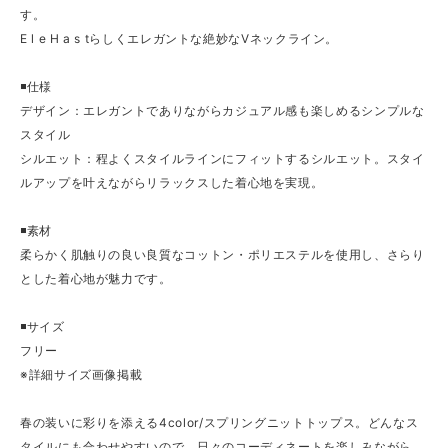
す。
E l e H a s tらしくエレガントな絶妙なVネックライン。
◾️仕様
デザイン：エレガントでありながらカジュアル感も楽しめるシンプルな
スタイル
シルエット：程よくスタイルラインにフィットするシルエット。スタイ
ルアップを叶えながらリラックスした着心地を実現。
◾️素材
柔らかく肌触りの良い良質なコットン・ポリエステルを使用し、さらり
とした着心地が魅力です。
◾️サイズ
フリー
※詳細サイズ画像掲載
春の装いに彩りを添える4color/スプリングニットトップス。どんなス
タイルにも合わせやすいので、日々のコーディネートを楽しみながら、