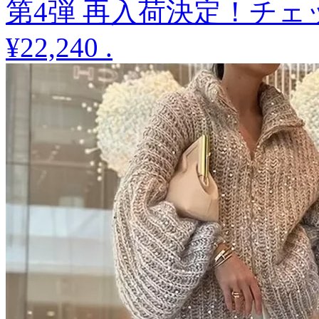
第4弾 再入荷決定！チ
¥22,240
.