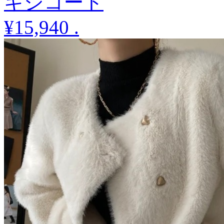
キシコート
¥15,940
.