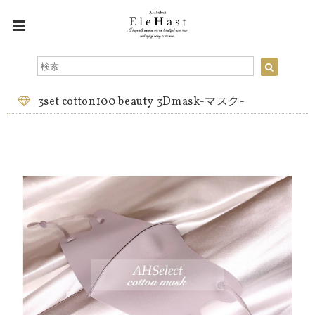
3set cotton100 beauty 3Dmask-マスク-