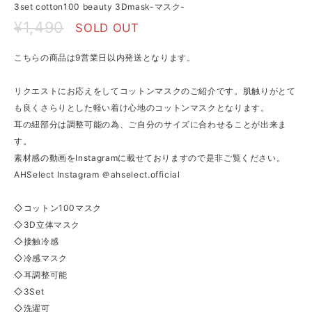
3set cotton100 beauty 3Dmask-マスク-
¥1,490
SOLD OUT
こちらの商品は9営業日以内発送となります。
リクエストにお応えをしてコットンマスクのご紹介です。肌触りがとて
も良くさらりとした軽い着け心地のコットンマスクとなります。
耳の紐部分は調整可能の為、ご自分のサイズに合わせることが出来ま
す。
素材感の動画をInstagramに載せておりますので是非ご覧ください。
AHSelect Instagram ＠ahselect.official
◇コットン100マスク
◇3D立体マスク
◇接触冷感
◇冷感マスク
◇耳調整可能
◇3Set
◇洗濯可