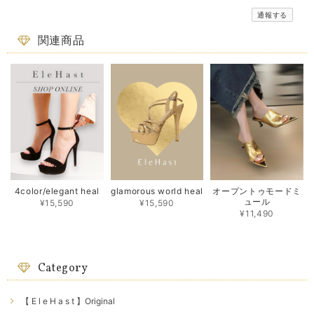
通報する
関連商品
4color/elegant heal
glamorous world heal
オープントゥモードミ
ュール
¥15,590
¥15,590
¥11,490
Category
【 E l e H a s t 】Original