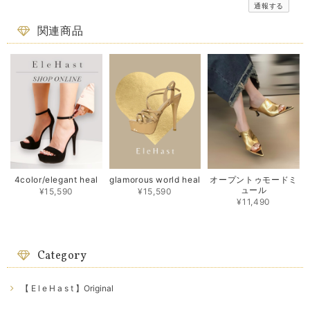
通報する
関連商品
4color/elegant heal
glamorous world heal
オープントゥモードミ
ュール
¥15,590
¥15,590
¥11,490
Category
【 E l e H a s t 】Original