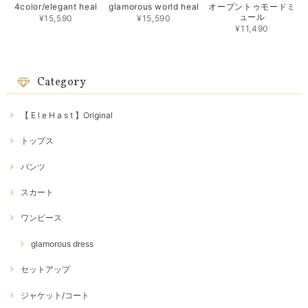
4color/elegant heal
glamorous world heal
オープントゥモードミ
ュール
¥15,590
¥15,590
¥11,490
Category
【 E l e H a s t 】Original
トップス
パンツ
スカート
ワンピース
glamorous dress
セットアップ
ジャケット/コート