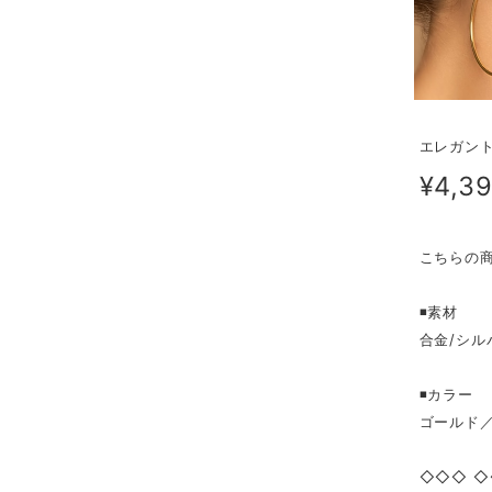
エレガン
¥4,3
こちらの商
◾️素材
合金/シルバー
◾️カラー
ゴールド
◇◇◇ ◇