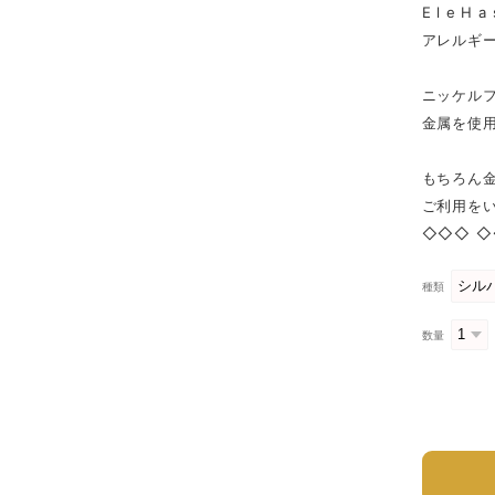
E l e
アレルギ
ニッケル
金属を使
もちろん
ご利用を
◇◇◇ ◇
種類
数量