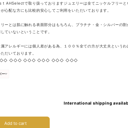
 H a s t AHSelectで取り扱っておりますジュエリーは全てニッケル
ーが心配な方にも比較的安心してご利用をいただいております。
フリーとは肌に触れる表面部分はもちろん、プラチナ・金・シルバーの割
用していないということです。
金属アレルギーには個人差がある為、１００％全ての方が大丈夫というわ
いただいております。
◇◇ ◇◇◇ ◇◇◇ ◇◇◇ ◇◇◇ ◇◇◇
International shipping availa
Add to cart