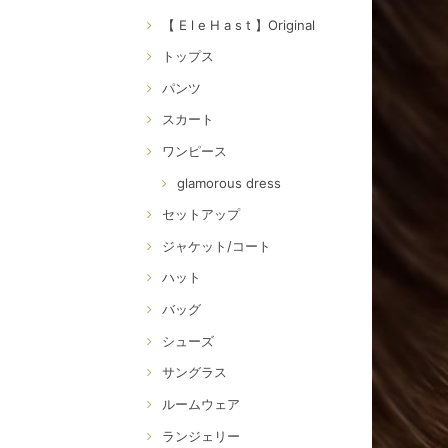
【 E l e H a s t 】Original
トップス
パンツ
スカート
ワンピース
glamorous dress
セットアップ
ジャケット/コート
ハット
バッグ
シューズ
サングラス
ルームウェア
ランジェリー