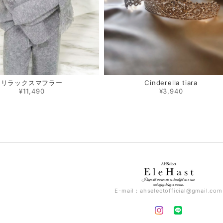
リラックスマフラー
Cinderella tiara
¥11,490
¥3,940
E-mail：
ahselectofficial@gmail.com