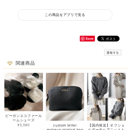
この商品をアプリで見る
Save
通報する
関連商品
ビーガンエコファール
ームシューズ
¥5,590
custom letter
【国内発送】オフショ
makeup original bag
ルダーモヘアニットト