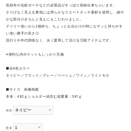
長財布や化粧ポーチなどの必需品がすっぽり収納出来ちゃいます。
さりげなく見える裏地には滑らかなスエードタッチ素材を使用し、細や
かな部分のきちんと見えにもこだわりました。
デイリー使いから2個持ち、ちょっとお出かけの時にもサッと持ちやす
い使い勝手の良さ◎
流行りや年代関係なく、永く愛用して頂ける万能アイテムです。
※便利な内ポケットもしっかり完備
■全6色カラー
ネイビー／ブラック／グレー／ベージュ／ワイン／ライトモカ
■サイズ 画像掲載
本体：482ｇショルダー紐含む総重量：591ｇ
種類
数量