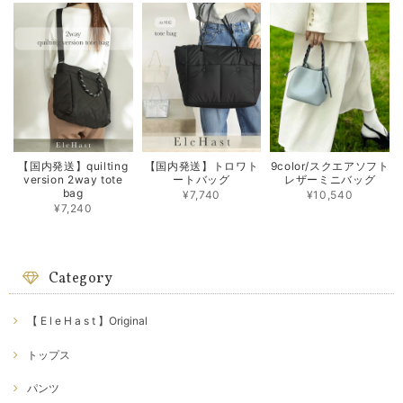
【国内発送】quilting
【国内発送】トロワト
9color/スクエアソフト
version 2way tote
ートバッグ
レザーミニバッグ
bag
¥7,740
¥10,540
¥7,240
Category
【 E l e H a s t 】Original
トップス
パンツ