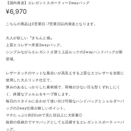
【国内発送】エレガントスポーティー2wayバッグ
¥6,970
こちらの商品は3営業日-7営業日以内発送となります。
大人が欲しい〝きちんと感〟
上質エコレザー舟形2wayバッグ。
シンプルながらエレガントさ漂う上品ルックの2wayハンドバッグが新
登場。
レザータッチのマットな風合いが高見えする上質なエコレザーを全面に
使用した大人リッチ仕立て。
厚みのあるしっかりした素材感で、荷物が少ない日も型くずれしにく
く、綺麗なフォルムをキープ致します。
毎日のスタイルに合わせて使い分け可能なハンドバッグとショルダーバ
ッグの2way仕様が嬉しいポイント。
マチたっぷり約20cmで見た目以上に大容量◎
抜群の収納力でママバッグとしても活躍するエレガントスポーティーバ
ッグ。