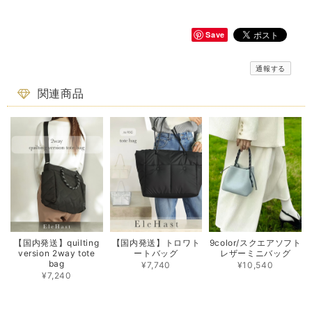
Save
通報する
関連商品
【国内発送】quilting
【国内発送】トロワト
9color/スクエアソフト
version 2way tote
ートバッグ
レザーミニバッグ
bag
¥7,740
¥10,540
¥7,240