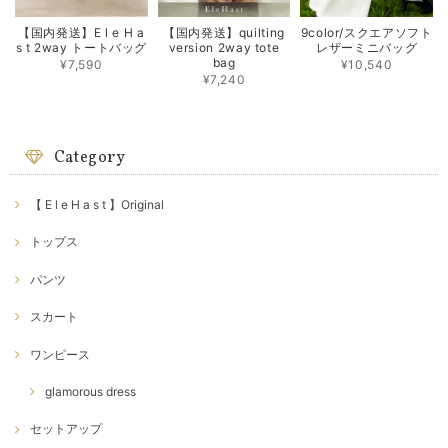
【国内発送】E l e H a
【国内発送】quilting
9color/スクエアソフト
s t 2way トートバッグ
version 2way tote
レザーミニバッグ
bag
¥7,590
¥10,540
¥7,240
Category
【 E l e H a s t 】Original
トップス
パンツ
スカート
ワンピース
glamorous dress
セットアップ