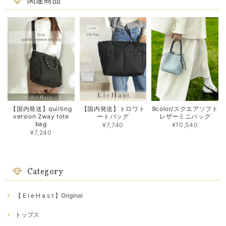
関連商品
【国内発送】quilting
【国内発送】トロワト
9color/スクエアソフト
version 2way tote
ートバッグ
レザーミニバッグ
bag
¥7,740
¥10,540
¥7,240
Category
【 E l e H a s t 】Original
トップス