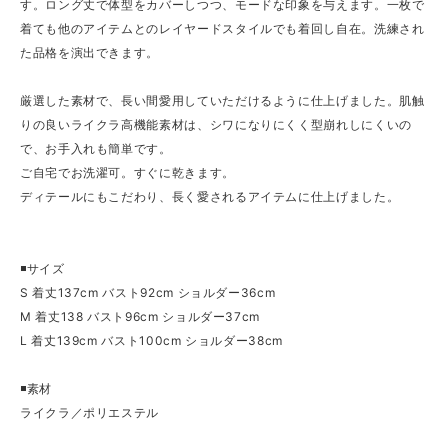
す。ロング丈で体型をカバーしつつ、モードな印象を与えます。一枚で
着ても他のアイテムとのレイヤードスタイルでも着回し自在。洗練され
た品格を演出できます。
厳選した素材で、長い間愛用していただけるように仕上げました。肌触
りの良いライクラ高機能素材は、シワになりにくく型崩れしにくいの
で、お手入れも簡単です。
ご自宅でお洗濯可。すぐに乾きます。
ディテールにもこだわり、長く愛されるアイテムに仕上げました。
◾️サイズ
S 着丈137cm バスト92cm ショルダー36cm
M 着丈138 バスト96cm ショルダー37cm
L 着丈139cm バスト100cm ショルダー38cm
◾️素材
ライクラ／ポリエステル