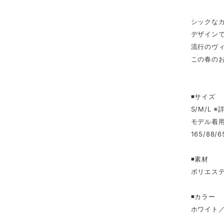
シックな
デザイン
流行のヴ
この春の
◾️サイズ
S/M/L
モデル着用
165/88/6
◾️素材
ポリエステ
◾️カラー
ホワイト