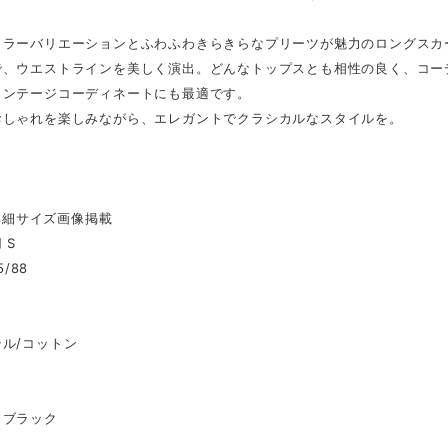
カラーバリエーションとふわふわきらきらなプリーツが魅力のロングスカ
で、ウエストラインを美しく演出。どんなトップスとも相性の良く、コー
ィンテージコーディネートにも最適です。
おしゃれを楽しみながら、エレガントでクラシカルなスタイルを。
 ※詳細サイズ画像掲載
 S
5/88
ル/コットン
／ブラック