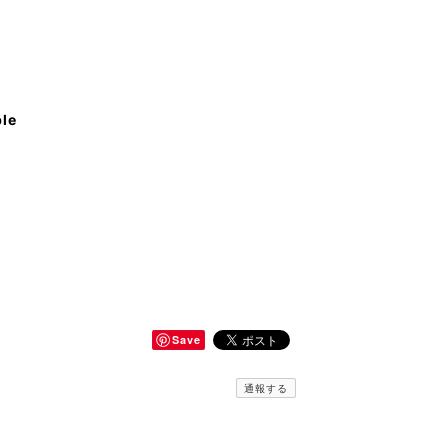
ble
Save
通報する