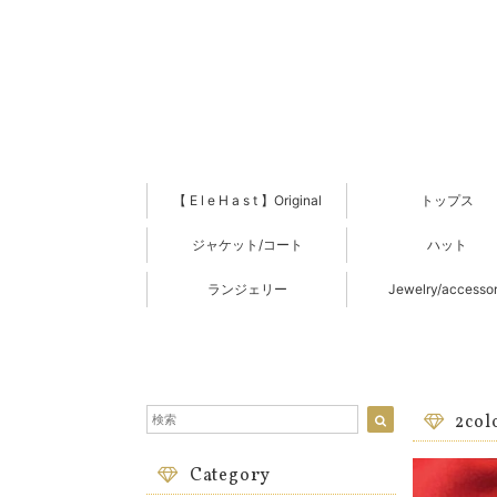
【 E l e H a s t 】Original
トップス
ジャケット/コート
ハット
ランジェリー
Jewelry/accesso
2c
Category