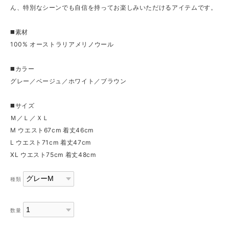
ん、特別なシーンでも自信を持ってお楽しみいただけるアイテムです。
◼️素材
100% オーストラリアメリノウール
◼️カラー
グレー／ベージュ／ホワイト／ブラウン
◼️サイズ
Ｍ／Ｌ／ＸＬ
M ウエスト67cm 着丈46cm
L ウエスト71cm 着丈47cm
XL ウエスト75cm 着丈48cm
種類
数量