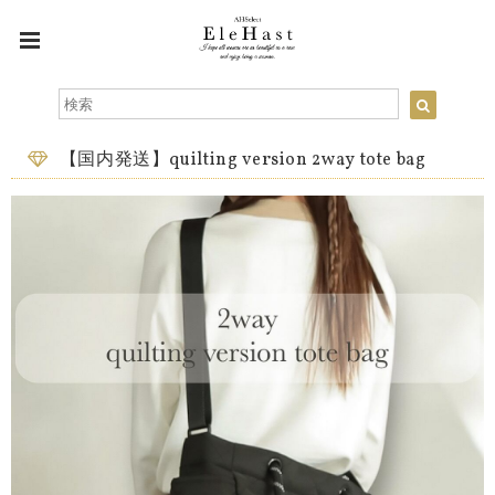
【国内発送】quilting version 2way tote bag