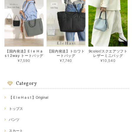
【国内発送】E l e H a
【国内発送】トロワト
9color/スクエアソフト
s t 2way トートバッグ
ートバッグ
レザーミニバッグ
¥7,590
¥7,740
¥10,540
Category
【 E l e H a s t 】Original
トップス
パンツ
スカート