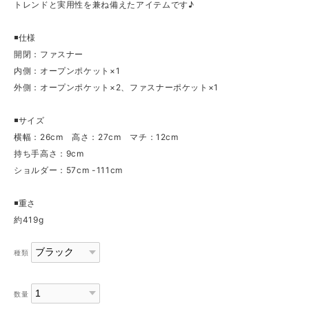
トレンドと実用性を兼ね備えたアイテムです♪
◾️仕様
開閉：ファスナー
内側：オープンポケット×1
外側：オープンポケット×2、ファスナーポケット×1
◾️サイズ
横幅：26cm 高さ：27cm マチ：12cm
持ち手高さ：9cm
ショルダー：57cm -111cm
◾️重さ
約419g
種類
数量